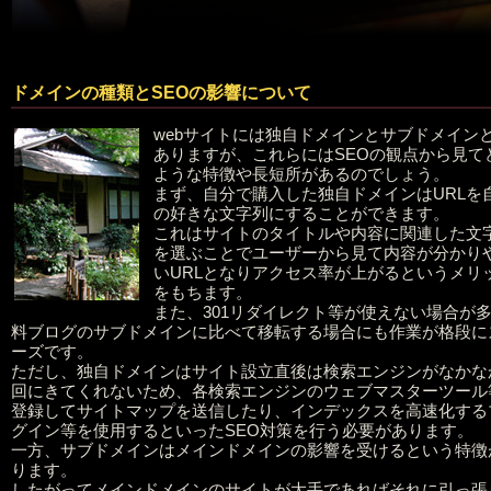
ドメインの種類とSEOの影響について
webサイトには独自ドメインとサブドメイン
ありますが、これらにはSEOの観点から見て
ような特徴や長短所があるのでしょう。
まず、自分で購入した独自ドメインはURLを
の好きな文字列にすることができます。
これはサイトのタイトルや内容に関連した文
を選ぶことでユーザーから見て内容が分かり
いURLとなりアクセス率が上がるというメリ
をもちます。
また、301リダイレクト等が使えない場合が
料ブログのサブドメインに比べて移転する場合にも作業が格段に
ーズです。
ただし、独自ドメインはサイト設立直後は検索エンジンがなかな
回にきてくれないため、各検索エンジンのウェブマスターツール
登録してサイトマップを送信したり、インデックスを高速化する
グイン等を使用するといったSEO対策を行う必要があります。
一方、サブドメインはメインドメインの影響を受けるという特徴
ります。
したがってメインドメインのサイトが大手であればそれに引っ張