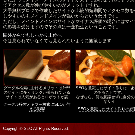
てアクセス数が伸びやすいのがメリットですね。
大手無料ブログで作成したサイトが比較的短期間でアクセス数を
しやすいのもメインドメインが強いからというわけです。
ただし、メインドメインのサイトがマイナス評価の場合にはマイ
の影響を受けますのでその点は一蓮托生ということです。
圏外からでもしっかり上位へ
今は見られていなくても見られないように施策します
グーグル検索におけるメリットは外部
SEOを意識したサイト作りは、
のサイトに多くリンクが張られている
のあることです。
サイトは人気があるとロボットが認
なぜなら、何も意識せずに自分の
なサイ
グーグル検索とヤフー検索にSEOが与
える影響
SEOを意識したサイト作りの必
Copyright© SEO All Rights Reserved.